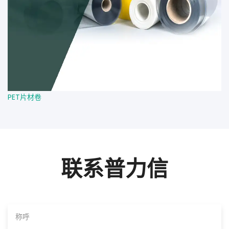
PET片材卷
联系普力信