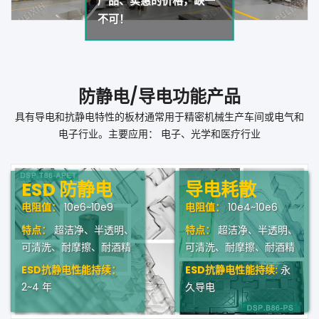
产品、实惠的价格，缺一
不可！
防静电/导电功能产品
具有导电和抗静电特性的板材通常用于精密机械生产车间或电气和
电子行业。主要应用： 电子、光学和医疗行业
ESD 防静电
导电耗散
电阻值：
10e6~10e9
电阻值：
10e4~10e6
特点：
超洁净、半透明、
特点：
超洁净、半透明、
可清洗、耐摩擦、耐酒精
可清洗、耐摩擦、耐酒精
ESD抗静电性能持续：
ESD抗静电性能持续:
永
2~4 年
久导电