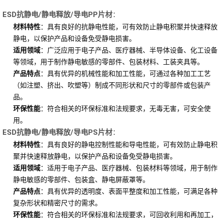
ESD抗静电/静电释放/导电PP片材
：
材料特性
：具有良好的抗静电性能，可有效防止静电积聚并快速释放
静电，以保护产品和设备免受静电损害。
适用领域
：广泛应用于电子产品、医疗器械、半导体设备、化工设备
等领域，用于制作静电敏感的零部件、包装材料、工装夹具等。
产品特点
：具有优异的机械性能和加工性能，可通过各种加工工艺
（如注塑、挤出、吹塑等）制成不同形状和尺寸的零部件或包装产
品。
环保性能
：符合相关的环保标准和法规要求，无毒无害，可安全使
用。
ESD抗静电/静电释放/导电PS片材
：
材料特性
：具有良好的静电控制性能和导电性能，可有效防止静电积
聚并快速释放静电，以保护产品和设备免受静电损害。
适用领域
：适用于电子产品、医疗器械、包装材料等领域，用于制作
静电敏感的零部件、包装盒、静电屏蔽罩等。
产品特点
：具有优异的透明度、表面平整度和加工性能，可满足各种
复杂形状和精密尺寸的需求。
环保性能
：符合相关的环保标准和法规要求，可回收利用和再加工，