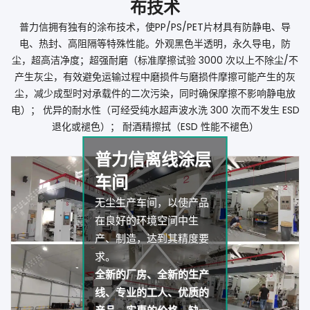
布技术
普力信拥有独有的涂布技术，使PP/PS/PET片材具有防静电、导
电、热封、高阻隔等特殊性能。外观黑色半透明，永久导电，防
尘，超高洁净度；超强耐磨（标准摩擦试验 3000 次以上不除尘/不
产生灰尘，有效避免运输过程中磨损件与磨损件摩擦可能产生的灰
尘，减少成型时对承载件的二次污染，同时确保摩擦不影响静电放
电）； 优异的耐水性（可经受纯水超声波水洗 300 次而不发生 ESD
退化或褪色）； 耐酒精擦拭（ESD 性能不褪色）
普力信离线涂层
车间
无尘生产车间，以使产品
在良好的环境空间中生
产、制造，达到其精度要
求。
全新的厂房、全新的生产
线、专业的工人、优质的