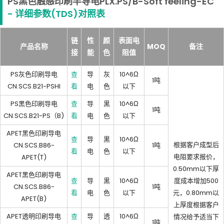
PS黑色触感印刷半导电PLX.PS/B-Soft feeling-EC
- 详细参数(TDS)对照表
链
性
颜
表面电
产品名称
MOQ
备注
接
能
色
阻值
PS灰色印刷导电
查
导
灰
10^6Ω
1吨
CN.SCS.B21-PSHI
看
电
色
以下
PS黑色印刷导电
查
导
黒
10^6Ω
1吨
CN.SCS.B21-PS（B)
看
电
色
以下
APET黑色印刷导电
查
导
黒
10^6Ω
根据客户成型后
CN.SCS.B86-
1吨
看
电
色
以下
电阻要求报价，
APET(T)
0.50mm以下厚
APET黑色印刷导电
查
导
黒
10^6Ω
度成本增加500
CN.SCS.B86-
1吨
看
电
色
以下
元，0.80mm以
APET(B)
上厚度根据客户
APET透明印刷导电
查
导
透
10^6Ω
情况给予适当下
1吨