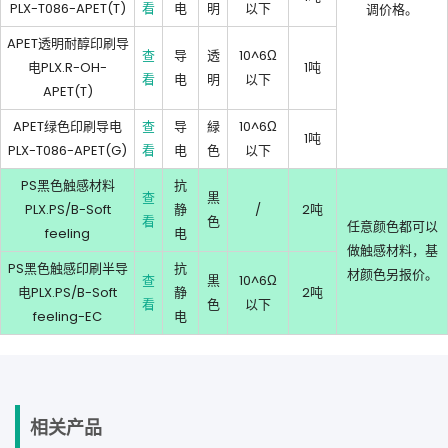
PLX-T086-APET(T)
看
电
明
以下
调价格。
APET透明耐醇印刷导
查
导
透
10^6Ω
电PLX.R-OH-
1吨
看
电
明
以下
APET(T)
APET绿色印刷导电
查
导
緑
10^6Ω
1吨
PLX-T086-APET(G)
看
电
色
以下
PS黑色触感材料
抗
查
黒
PLX.PS/B-Soft
静
/
2吨
看
色
任意颜色都可以
feeling
电
做触感材料，基
PS黑色触感印刷半导
抗
材颜色另报价。
查
黒
10^6Ω
电PLX.PS/B-Soft
静
2吨
看
色
以下
feeling-EC
电
相关产品