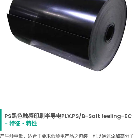
PS黑色触感印刷半导电PLX.PS/B-Soft feeling-EC
- 特征・特性
产生静电低，适合于要求低静电产品之包装，可以通过添加高分子