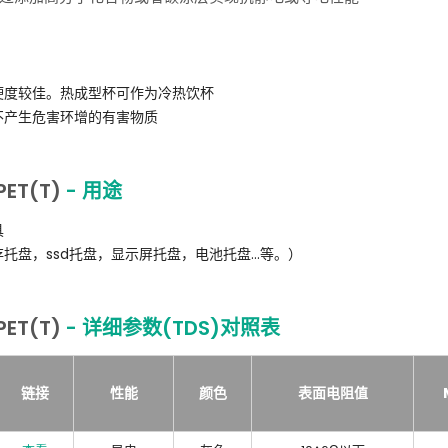
硬度较佳。热成型杯可作为冷热饮杯
不产生危害环增的有害物质
ET(T)
- 用途
具
盘，ssd托盘，显示屏托盘，电池托盘...等。）
ET(T)
- 详细参数(TDS)对照表
链接
性能
颜色
表面电阻值