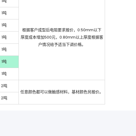
1吨
1吨
1吨
根据客户成型后电阻要求报价，0.50mm以下
1吨
厚度成本增加500元，0.80mm以上厚度根据客
户情况给予适当下调价格。
1吨
1吨
1吨
2吨
任意颜色都可以做触感材料，基材颜色另报价。
2吨