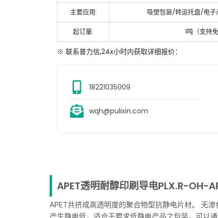
主要应用:
吸塑包装/转运托盘/电子
起订量:
1吨（支持
※ 联系普力信,24x小时内获取详细报价：
18221035009
wqh@pulixin.com
APET透明耐醇印刷导电PLX.R-OH-AP
APET共挤成高透明度的聚合物型抗静电片材。 无
产生静电低，适合于要求低静电产品之包装，可以通