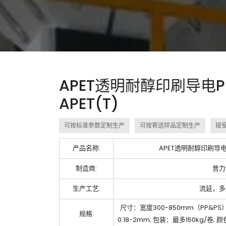
APET透明耐醇印刷导电PL
APET(T)
可按标准参数定制生产
可按寄送样品定制生产
接
产品名称:
APET透明耐醇印刷导电PL
制造商:
普力
生产工艺:
流延，多
尺寸：宽度300-850mm（PP&PS）&
规格:
0.18-2mm; 包装：最多150kg/卷