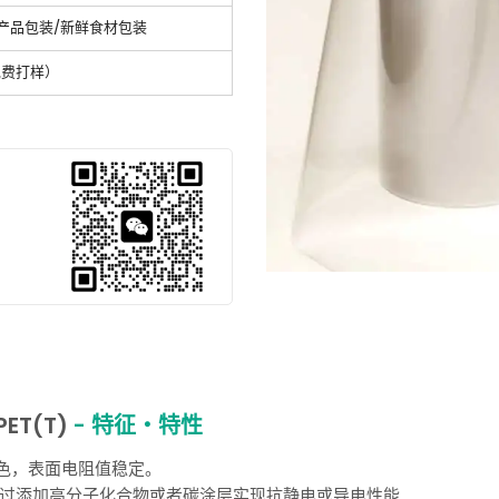
产品包装/新鲜食材包装
免费打样）
ET(T)
- 特征・特性
渗色，表面电阻值稳定。
过添加高分子化合物或者碳涂层实现抗静电或导电性能