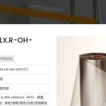
X.R-OH-
受特殊定制
X.R-OH-APET(T)
信
层共挤
 300-1400mm（PET）; 厚度：
; 颜色：原色/透明/黑色/白色/定制颜色